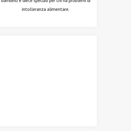
bambino e diete speciali per chi ha problemi di
intolleranza alimentare.