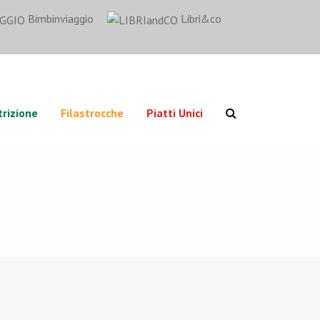
Bimbinviaggio
Libri&co
rizione
Filastrocche
Piatti Unici