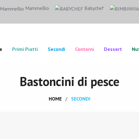
MammeBio
Babychef
e
Primi Piatti
Secondi
Contorni
Dessert
Nut
Bastoncini di pesce
HOME
SECONDI