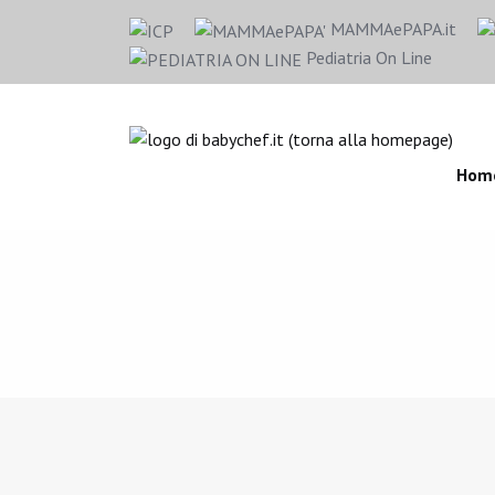
MAMMAePAPA.it
Pediatria On Line
Hom