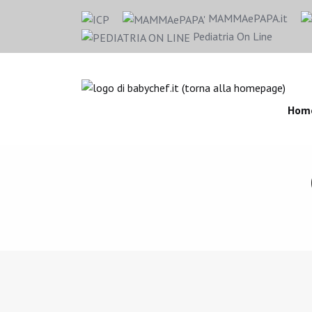
MAMMAePAPA.it
Pediatria On Line
Hom