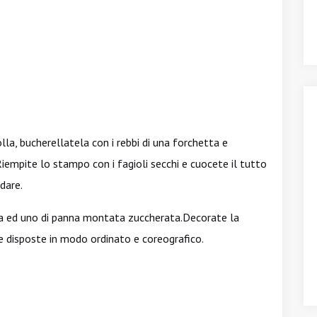
la, bucherellatela con i rebbi di una forchetta e
 Riempite lo stampo con i fagioli secchi e cuocete il tutto
ddare.
a ed uno di panna montata zuccherata.Decorate la
ne disposte in modo ordinato e coreografico.