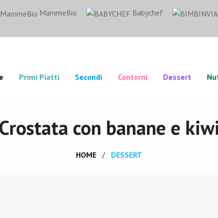
MammeBio
Babychef
e
Primi Piatti
Secondi
Contorni
Dessert
Nut
Crostata con banane e kiw
HOME
DESSERT