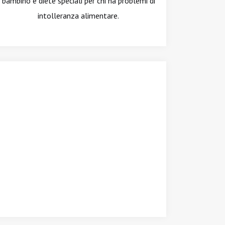
bambino e diete speciali per chi ha problemi di
intolleranza alimentare.