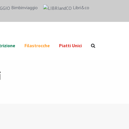
Bimbinviaggio
Libri&co
rizione
Filastrocche
Piatti Unici
i