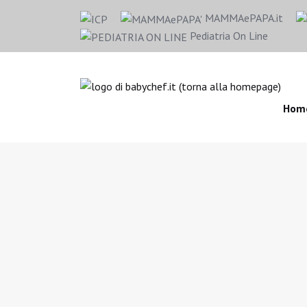
MAMMAePAPA.it
Pediatria On Line
Hom