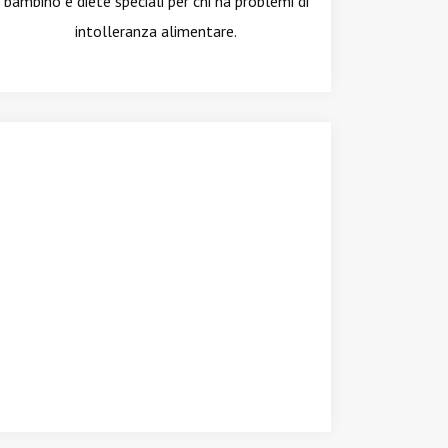
bambino e diete speciali per chi ha problemi di
intolleranza alimentare.