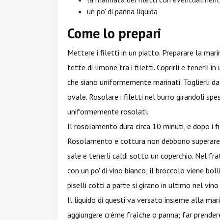
un po' di panna liquida
Come lo prepari
Mettere i filetti in un piatto. Preparare la mari
fette di limone tra i filetti. Coprirli e tenerli 
che siano uniformemente marinati. Toglierli dal
ovale. Rosolare i filetti nel burro girandoli sp
uniformemente rosolati.
Il rosolamento dura circa 10 minuti, e dopo i f
Rosolamento e cottura non debbono superare i 1
sale e tenerli caldi sotto un coperchio. Nel fr
con un po' di vino bianco; il broccolo viene bo
piselli cotti a parte si girano in ultimo nel vino
Il liquido di questi va versato insieme alla mari
aggiungere crème fraìche o panna; far prende