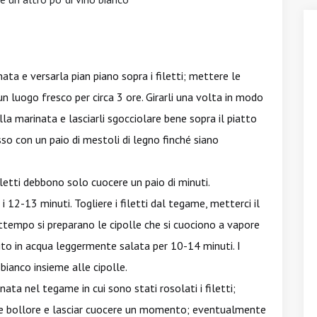
nata e versarla pian piano sopra i filetti; mettere le
in un luogo fresco per circa 3 ore. Girarli una volta in modo
la marinata e lasciarli sgocciolare bene sopra il piatto
esso con un paio di mestoli di legno finché siano
iletti debbono solo cuocere un paio di minuti.
2-13 minuti. Togliere i filetti dal tegame, metterci il
attempo si preparano le cipolle che si cuociono a vapore
llito in acqua leggermente salata per 10-14 minuti. I
 bianco insieme alle cipolle.
nata nel tegame in cui sono stati rosolati i filetti;
re bollore e lasciar cuocere un momento; eventualmente