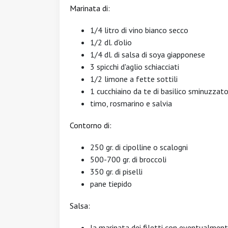
Marinata di:
1/4 litro di vino bianco secco
1/2 dl. d'olio
1/4 dl. di salsa di soya giapponese
3 spicchi d'aglio schiacciati
1/2 limone a fette sottili
1 cucchiaino da te di basilico sminuzzat
timo, rosmarino e salvia
Contorno di:
250 gr. di cipolline o scalogni
500-700 gr. di broccoli
350 gr. di piselli
pane tiepido
Salsa:
la marinata dei filetti con eventualmente