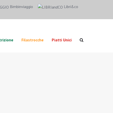
Bimbinviaggio
Libri&co
rizione
Filastrocche
Piatti Unici