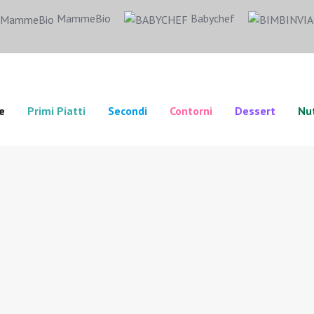
MammeBio
Babychef
e
Primi Piatti
Secondi
Contorni
Dessert
Nut