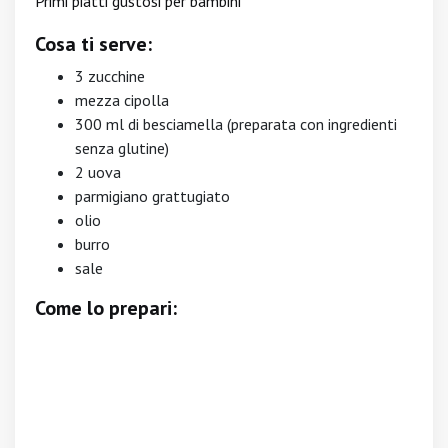
Primi piatti gustosi per bambini
Cosa ti serve:
3 zucchine
mezza cipolla
300 ml di besciamella (preparata con ingredienti
senza glutine)
2 uova
parmigiano grattugiato
olio
burro
sale
Come lo prepari: