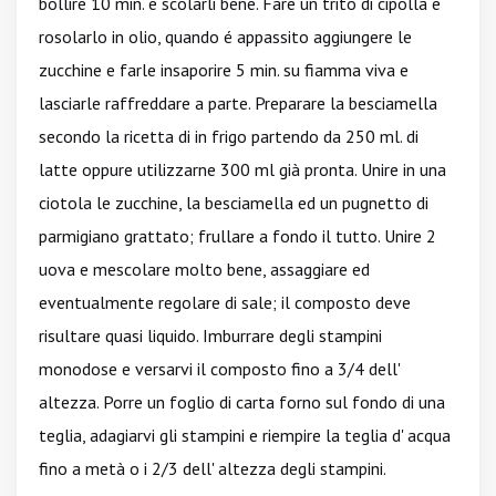
bollire 10 min. e scolarli bene. Fare un trito di cipolla e
rosolarlo in olio, quando é appassito aggiungere le
zucchine e farle insaporire 5 min. su fiamma viva e
lasciarle raffreddare a parte. Preparare la besciamella
secondo la ricetta di in frigo partendo da 250 ml. di
latte oppure utilizzarne 300 ml già pronta. Unire in una
ciotola le zucchine, la besciamella ed un pugnetto di
parmigiano grattato; frullare a fondo il tutto. Unire 2
uova e mescolare molto bene, assaggiare ed
eventualmente regolare di sale; il composto deve
risultare quasi liquido. Imburrare degli stampini
monodose e versarvi il composto fino a 3/4 dell'
altezza. Porre un foglio di carta forno sul fondo di una
teglia, adagiarvi gli stampini e riempire la teglia d' acqua
fino a metà o i 2/3 dell' altezza degli stampini.