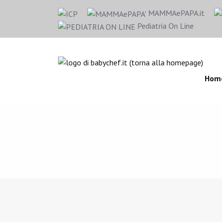
MAMMAePAPA.it
Pediatria On Line
Hom