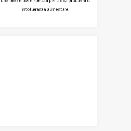
bambino e diete speciali per chi ha problemi di
intolleranza alimentare.