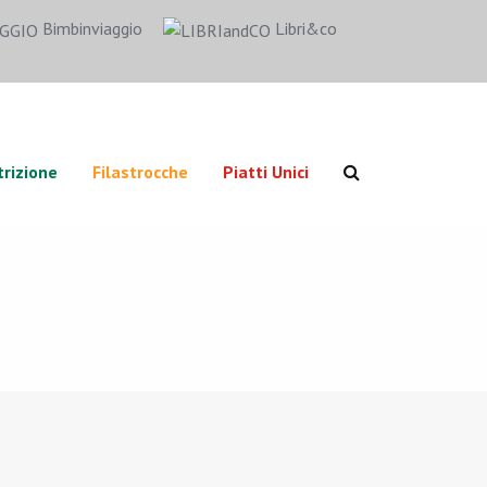
Bimbinviaggio
Libri&co
rizione
Filastrocche
Piatti Unici