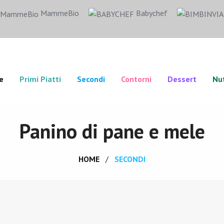
MammeBio
Babychef
e
Primi Piatti
Secondi
Contorni
Dessert
Nut
Panino di pane e mele
HOME
SECONDI