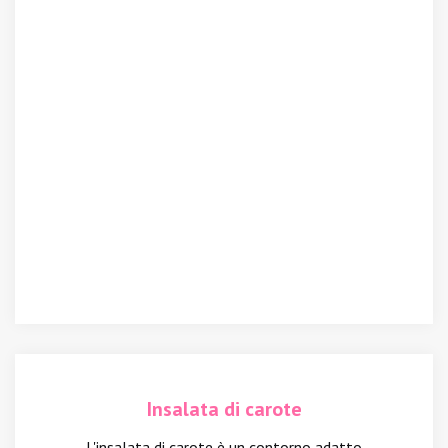
Insalata di carote
L'insalata di carote è un contorno adatto