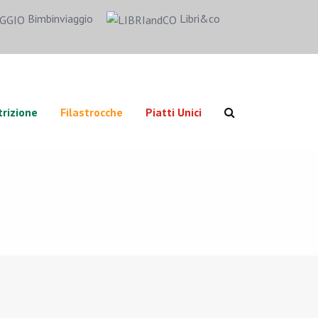
Bimbinviaggio
Libri&co
rizione
Filastrocche
Piatti Unici