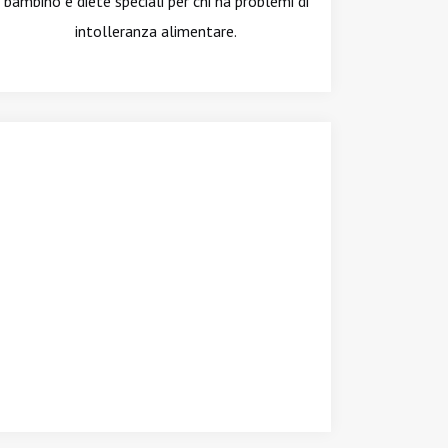
bambino e diete speciali per chi ha problemi di
intolleranza alimentare.