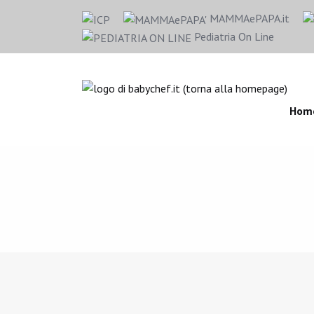
MAMMAePAPA.it
Pediatria On Line
Hom