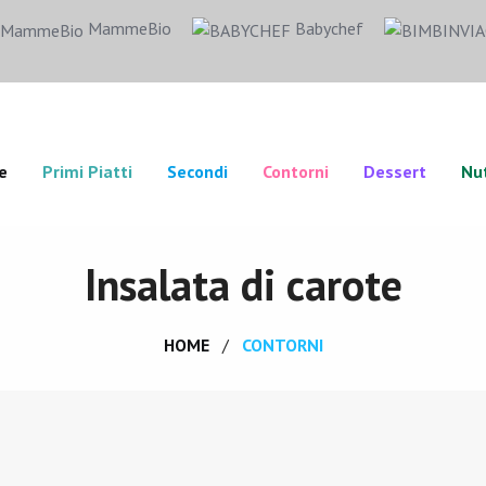
MammeBio
Babychef
e
Primi Piatti
Secondi
Contorni
Dessert
Nut
Insalata di carote
HOME
CONTORNI