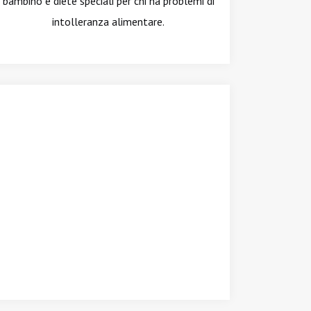
bambino e diete speciali per chi ha problemi di
intolleranza alimentare.