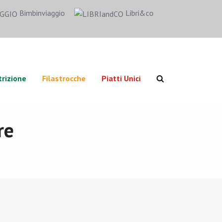
Bimbinviaggio
Libri&co
rizione
Filastrocche
Piatti Unici
re