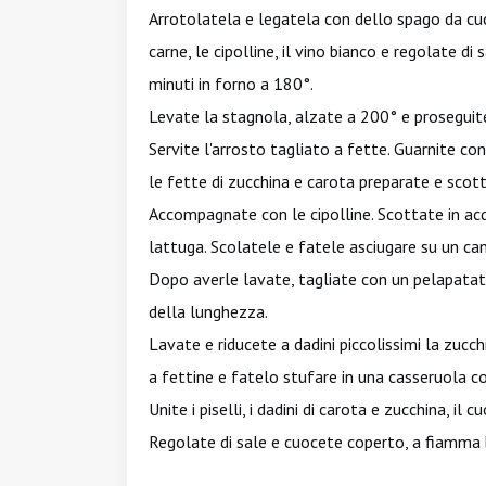
Arrotolatela e legatela con dello spago da cucin
carne, le cipolline, il vino bianco e regolate di
minuti in forno a 180°.
Levate la stagnola, alzate a 200° e proseguite 
Servite l'arrosto tagliato a fette. Guarnite co
le fette di zucchina e carota preparate e scot
Accompagnate con le cipolline. Scottate in acq
lattuga. Scolatele e fatele asciugare su un ca
Dopo averle lavate, tagliate con un pelapatate
della lunghezza.
Lavate e riducete a dadini piccolissimi la zucc
a fettine e fatelo stufare in una casseruola co
Unite i piselli, i dadini di carota e zucchina, il 
Regolate di sale e cuocete coperto, a fiamma 