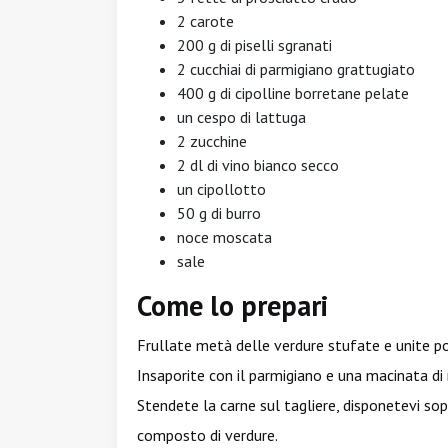
2 carote
200 g di piselli sgranati
2 cucchiai di parmigiano grattugiato
400 g di cipolline borretane pelate
un cespo di lattuga
2 zucchine
2 dl di vino bianco secco
un cipollotto
50 g di burro
noce moscata
sale
Come lo prepari
Frullate metà delle verdure stufate e unite poi
Insaporite con il parmigiano e una macinata d
Stendete la carne sul tagliere, disponetevi sopr
composto di verdure.