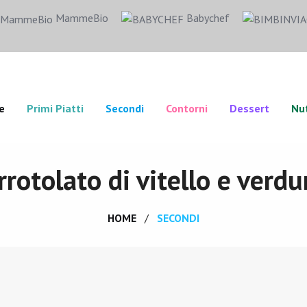
MammeBio
Babychef
e
Primi Piatti
Secondi
Contorni
Dessert
Nut
rrotolato di vitello e verdu
HOME
SECONDI