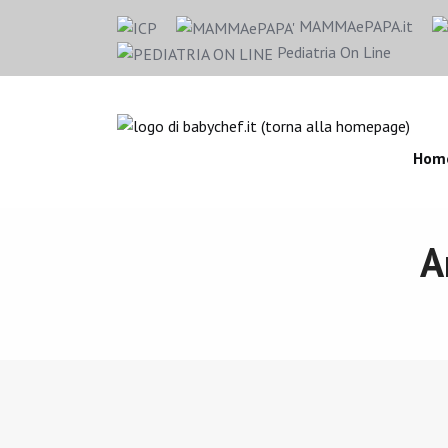
MAMMAePAPA.it
Pediatria On Line
Hom
A