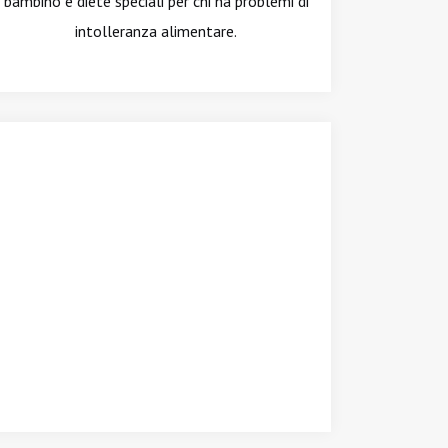
bambino e diete speciali per chi ha problemi di
intolleranza alimentare.