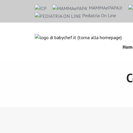
MAMMAePAPA.it
Pediatria On Line
Hom
C