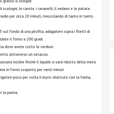
l grasso si scioglie.
i scalogni, le carote, i ravanelli, il sedano e le patate.
medio per circa 20 minuti, mescolando di tanto in tanto.
ul fondo di una pirofila, adagiatevi sopra i filetti di
ldate il forno a 200 gradi.
ella dove avete cotto le verdure.
etto attraverso un setaccio.
ciate bollire finché il liquido si sarà ridotto della metà.
ere in forno scoperto per venti minuti.
ngetevi poco per volta il burro sbattuto con la farina,
i la panna.