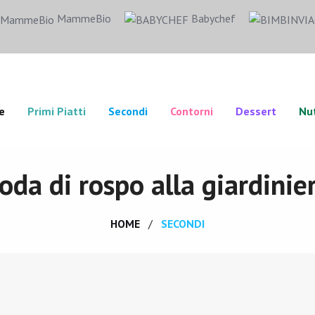
MammeBio
Babychef
e
Primi Piatti
Secondi
Contorni
Dessert
Nut
oda di rospo alla giardinie
HOME
SECONDI