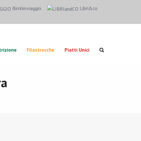
Bimbinviaggio
Libri&co
rizione
Filastrocche
Piatti Unici
ra