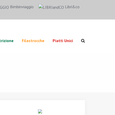
Bimbinviaggio
Libri&co
rizione
Filastrocche
Piatti Unici