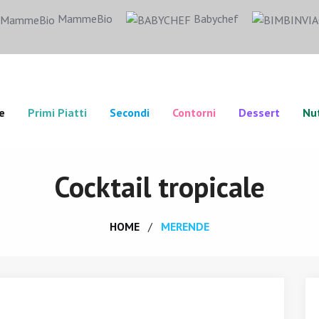
MammeBio
Babychef
e
Primi Piatti
Secondi
Contorni
Dessert
Nut
Cocktail tropicale
HOME
MERENDE