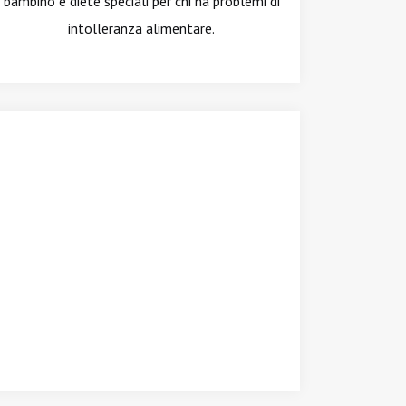
bambino e diete speciali per chi ha problemi di
intolleranza alimentare.