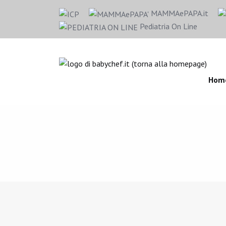
MAMMAePAPA.it
Pediatria On Line
Hom