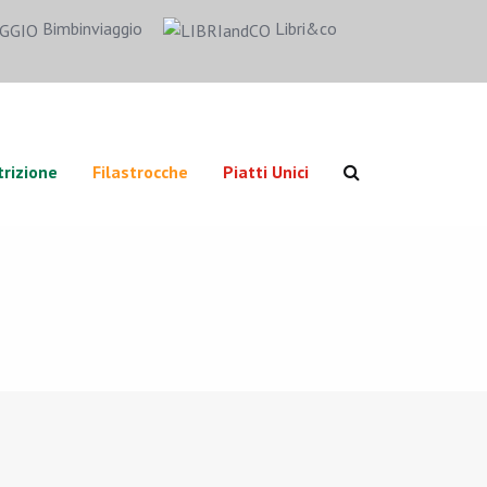
Bimbinviaggio
Libri&co
rizione
Filastrocche
Piatti Unici