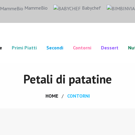
MammeBio
Babychef
e
Primi Piatti
Secondi
Contorni
Dessert
Nut
Petali di patatine
HOME
CONTORNI