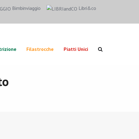
Bimbinviaggio
Libri&co
rizione
Filastrocche
Piatti Unici
to