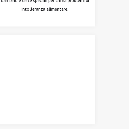
bambino e diete speciali per chi ha problemi di
intolleranza alimentare.