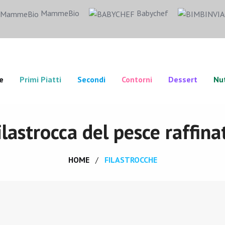
MammeBio
Babychef
e
Primi Piatti
Secondi
Contorni
Dessert
Nut
ilastrocca del pesce raffina
HOME
FILASTROCCHE