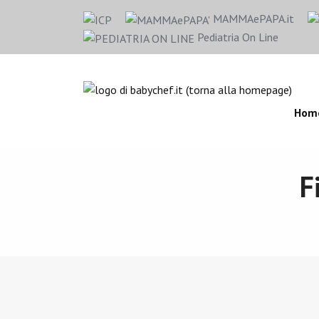
MAMMAePAPA.it
Pediatria On Line
Hom
F