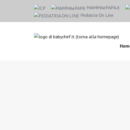
MAMMAePAPA.it
Pediatria On Line
Hom