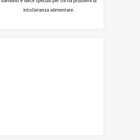
bambino e diete speciali per chi ha problemi di
intolleranza alimentare.