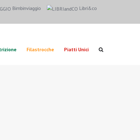
Bimbinviaggio
Libri&co
rizione
Filastrocche
Piatti Unici