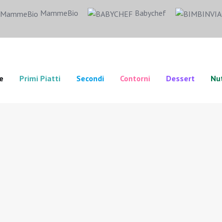
MammeBio
Babychef
e
Primi Piatti
Secondi
Contorni
Dessert
Nut