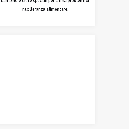
bambino e diete speciali per chi ha problemi di
intolleranza alimentare.