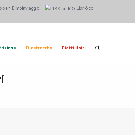
Bimbinviaggio
Libri&co
rizione
Filastrocche
Piatti Unici
i