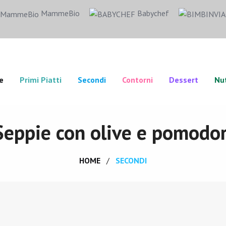
MammeBio
Babychef
e
Primi Piatti
Secondi
Contorni
Dessert
Nut
Seppie con olive e pomodor
HOME
SECONDI