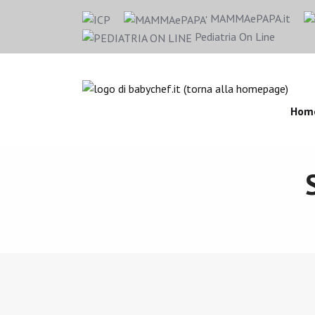
MAMMAePAPA.it
Pediatria On Line
Hom