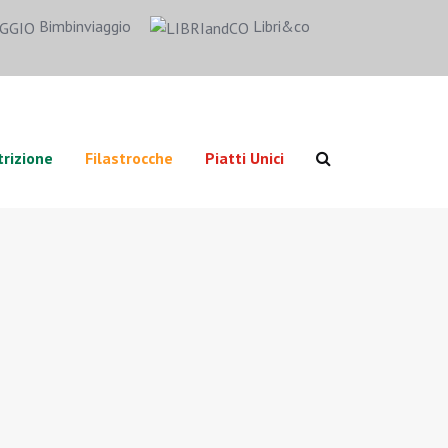
Bimbinviaggio
Libri&co
rizione
Filastrocche
Piatti Unici