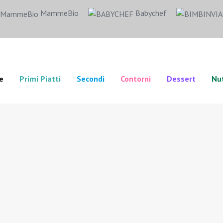
MammeBio
Babychef
e
Primi Piatti
Secondi
Contorni
Dessert
Nut