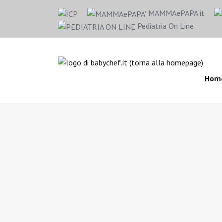
MAMMAePAPA.it
Pediatria On Line
Hom