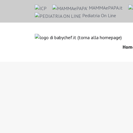
MAMMAePAPA.it
Pediatria On Line
Hom