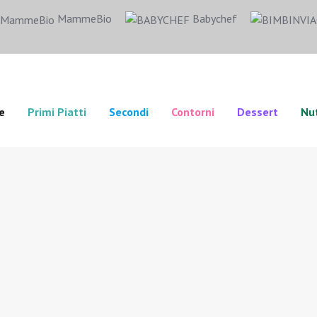
MammeBio
Babychef
e
Primi Piatti
Secondi
Contorni
Dessert
Nut