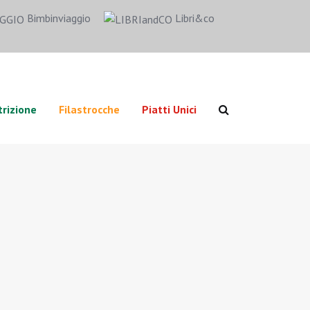
Bimbinviaggio
Libri&co
rizione
Filastrocche
Piatti Unici