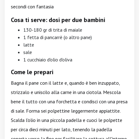
secondi con fantasia
Cosa ti serve: dosi per due bambini
130-180 gr di trita di maiale
1 fetta di pancarrè (o altro pane)
latte
sale
1 cucchiaio d'olio d'oliva
Come le prepari
Bagna il pane con il latte e, quando è ben inzuppato,
strizzalo e uniscilo alla carne in una ciotola. Mescola
bene il tutto con una forchetta e condisci con una presa
di sale. Forma sei polpettine leggermente appiattite.
Scalda l'olio in una piccola padella e cuoci le polpette
per circa dieci minuti per lato, tenendo la padella
coperta verso la fine per facilitare la cottura all'interno