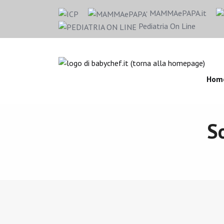
MAMMAePAPA.it
Pediatria On Line
Hom
S