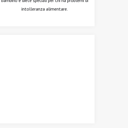
bambino e diete speciali per chi ha problemi di
intolleranza alimentare.