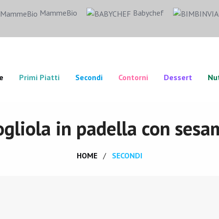
MammeBio
Babychef
e
Primi Piatti
Secondi
Contorni
Dessert
Nut
ogliola in padella con sesa
HOME
SECONDI