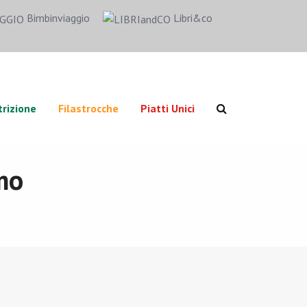
Bimbinviaggio
Libri&co
rizione
Filastrocche
Piatti Unici
mo