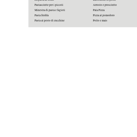
Pastasciutte per i piccoli
Arrosto e prosciutto
Minestra di pasta e fagioli
Pata Pizza
Pasta fredda
Pizza al pomodoro
Pasta al pesto di zucchine
Pollo e mais