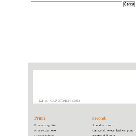
ICP srl - CF/P.IVA 01894450988
Primi
Secondi
Primi senza glutine
Secondi senza uovo
Primi senza l'uovo
Un secondo veloce: fettine di pollo
La pasta al forno
Bastoncini di pesce